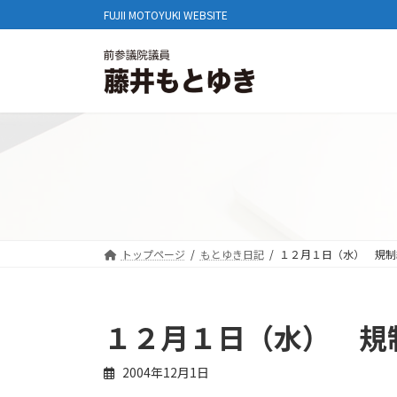
コ
ナ
FUJII MOTOYUKI WEBSITE
ン
ビ
テ
ゲ
ン
ー
ツ
シ
へ
ョ
ス
ン
キ
に
ッ
移
プ
動
トップページ
もとゆき日記
１２月１日（水） 規制
１２月１日（水） 規
2004年12月1日