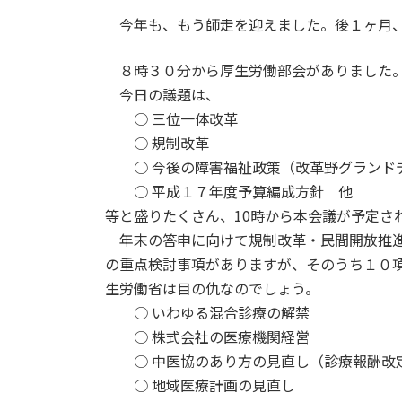
今年も、もう師走を迎えました。後１ヶ月、
８時３０分から厚生労働部会がありました
今日の議題は、
○ 三位一体改革
○ 規制改革
○ 今後の障害福祉政策（改革野グランド
○ 平成１７年度予算編成方針 他
等と盛りたくさん、10時から本会議が予定さ
年末の答申に向けて規制改革・民間開放推進
の重点検討事項がありますが、そのうち１０
生労働省は目の仇なのでしょう。
○ いわゆる混合診療の解禁
○ 株式会社の医療機関経営
○ 中医協のあり方の見直し（診療報酬改
○ 地域医療計画の見直し