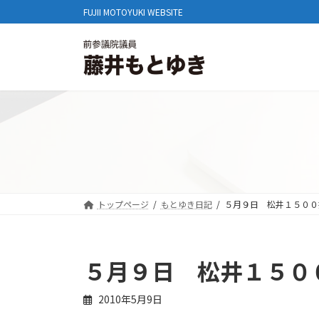
コ
ナ
FUJII MOTOYUKI WEBSITE
ン
ビ
テ
ゲ
ン
ー
ツ
シ
へ
ョ
ス
ン
キ
に
ッ
移
プ
動
トップページ
もとゆき日記
５月９日 松井１５００
５月９日 松井１５０
2010年5月9日