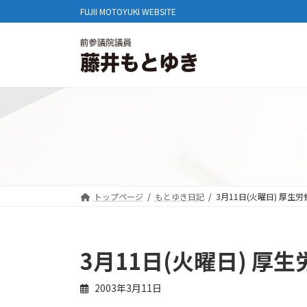
コ
ナ
FUJII MOTOYUKI WEBSITE
ン
ビ
テ
ゲ
ン
ー
ツ
シ
へ
ョ
ス
ン
キ
に
ッ
移
プ
動
トップページ
もとゆき日記
3月11日(火曜日) 厚生
3月11日(火曜日) 厚
2003年3月11日