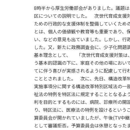
8時半から厚生労働部会がありました。議題
区についての説明でした。 次世代育成支援
ための行政的な支援体制を整備していくため
とは、個人の価値観や教育等も重要であり、
い、などの意見も出ていました。しかし、行
した。又，新たに政務調査会に、少子化問題
基本理念として、 「次世代育成支援対策は
う基本的認識の下に、家庭その他の場におい
てに伴う喜びが実感されるように配慮して行
こととされました。 次に、先日、構造改革
実施事項分に関する構造改革特別区域法の一
祉法の特例を特区法に規定することとなるよ
利を目的とするものには、病院、診療所の開
り、特区法に、医療法の特例を設けるという
算委員会が開かれていましたが、午後(TV中
として審議拒否。予算委員会は休憩となったま