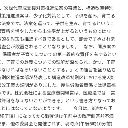
は、次世代育成支援対策推進法案の審議と、構造改革特別
対策推進法案は、少子化対策として、子供を産み，育てる
の法案です。法案を巡って、子供を生み、育てるというこ
保育所を増やしたから出生率が上がるというものではな
政的な対策も推進すべきであるとして、部会で了承されま
調査会が設置されることとなりました。 なお、同法案の
、保護者が子育てについての第一義的な責任を有するとい
て、子育ての意義についての理解が深められ、かつ、子育
わなければならいないこととする。」との趣旨を盛り込む
特別区推進本部が発表した構造改革特別区における第2次
部改正案の説明がありました。厚生労働省関係では児童福
うです。株式会社による医療機関経営は、医療法では「営
設許可を与えないことができる」という書き方となってお
ことにはなっていないようです。 今日は、9時から予
継終了後）になってから野党側は午前中の政府側答弁不満
ま、他の委員会も開催されず、現時点(午後6時10分前)