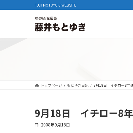
コ
ナ
FUJII MOTOYUKI WEBSITE
ン
ビ
テ
ゲ
ン
ー
ツ
シ
へ
ョ
ス
ン
キ
に
ッ
移
プ
動
トップページ
もとゆき日記
9月18日 イチロー8年
9月18日 イチロー8年
2008年9月18日