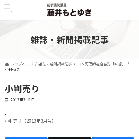
コ
ナ
ン
ビ
テ
ゲ
ン
ー
ツ
シ
へ
ョ
雑誌・新聞掲載記事
ス
ン
キ
に
ッ
移
プ
動
トップページ
雑誌・新聞掲載記事
日本調理師連合会誌「味感」
小判売り
小判売り
2013年3月1日
小判売り（2013年3月号）