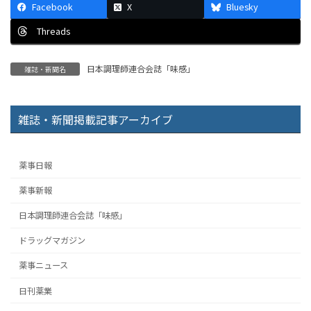
Facebook
X
Bluesky
Threads
日本調理師連合会誌「味感」
雑誌・新聞名
雑誌・新聞掲載記事アーカイブ
薬事日報
薬事新報
日本調理師連合会誌「味感」
ドラッグマガジン
薬事ニュース
日刊薬業