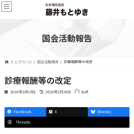
コ
ナ
ン
ビ
テ
ゲ
ン
ー
ツ
シ
へ
ョ
国会活動報告
ス
ン
キ
に
ッ
移
プ
動
トップページ
国会活動報告
診療報酬等の改定
診療報酬等の改定
最
2020年2月19日
2020年2月20日
staff
終
更
新
Facebook
X
Bluesky
日
時
Threads
: