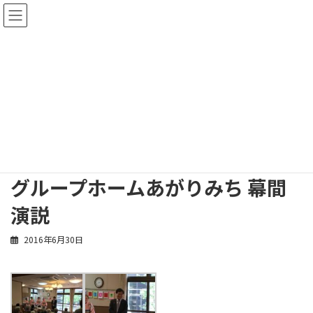
コ
ナ
ン
ビ
テ
ゲ
ン
ー
ツ
シ
へ
ョ
アルバム
ス
ン
キ
に
ッ
移
プ
動
トップページ
アルバム
グループホームあがりみち 幕間演説
グループホームあがりみち 幕間
演説
2016年6月30日