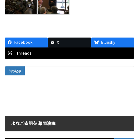
Facebook
X
Bluesky
Threads
前の記事
よなご幸朋苑 幕間演説
2016年6月30日