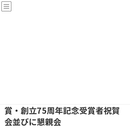
コ
ナ
ン
ビ
テ
ゲ
ン
ー
ツ
シ
へ
ョ
アルバム
ス
ン
キ
に
ッ
移
プ
動
トップページ
アルバム
日本医薬品卸業連合会・日本薬業政治連盟 叙勲・特別功労賞・創立75周年
記念受賞者祝賀会並びに懇親会
日本医薬品卸業連合会・日本薬
業政治連盟 叙勲・特別功労
賞・創立75周年記念受賞者祝賀
会並びに懇親会