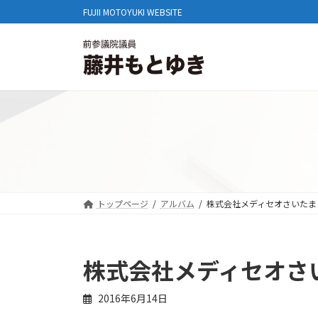
コ
ナ
FUJII MOTOYUKI WEBSITE
ン
ビ
テ
ゲ
ン
ー
ツ
シ
へ
ョ
ス
ン
キ
に
ッ
移
プ
動
トップページ
アルバム
株式会社メディセオさいたま
株式会社メディセオさ
2016年6月14日