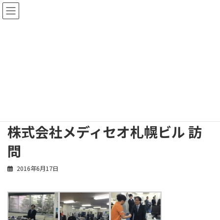
コ
ナ
ン
ビ
テ
ゲ
ン
ー
ツ
シ
へ
ョ
アルバム
ス
ン
キ
に
ッ
移
プ
動
トップページ
アルバム
株式会社メディセオ札幌ビル 訪問
株式会社メディセオ札幌ビル 訪
問
2016年6月17日