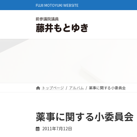
コ
ナ
FUJII MOTOYUKI WEBSITE
ン
ビ
テ
ゲ
ン
ー
ツ
シ
へ
ョ
ス
ン
キ
に
ッ
移
プ
動
トップページ
アルバム
薬事に関する小委員会
薬事に関する小委員会
2011年7月12日