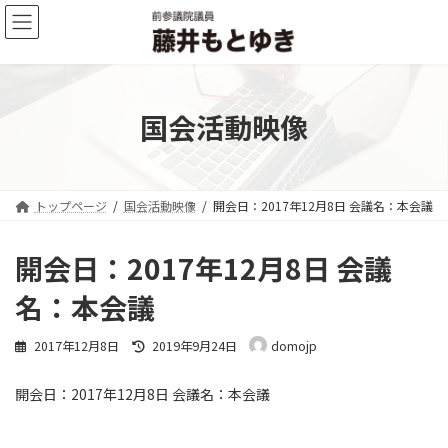
コ
ナ
ン
ビ
テ
ゲ
ン
ー
ツ
シ
へ
ョ
国会活動映像
ス
ン
キ
に
ッ
移
プ
動
トップページ
国会活動映像
開会日：2017年12月8日 会議名：本会議
開会日：2017年12月8日 会議
名：本会議
最
2017年12月8日
2019年9月24日
domojp
終
更
開会日：2017年12月8日 会議名：本会議
新
日
時