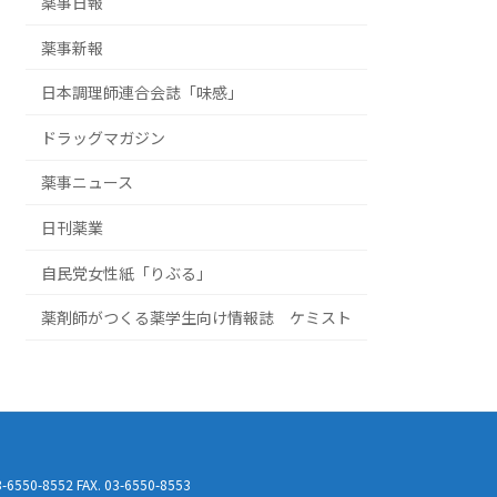
薬事日報
薬事新報
日本調理師連合会誌「味感」
ドラッグマガジン
薬事ニュース
日刊薬業
自民党女性紙「りぶる」
薬剤師がつくる薬学生向け情報誌 ケミスト
-8552 FAX. 03-6550-8553