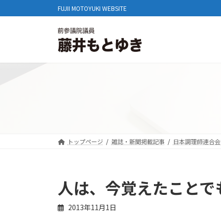
コ
ナ
FUJII MOTOYUKI WEBSITE
ン
ビ
テ
ゲ
ン
ー
ツ
シ
へ
ョ
ス
ン
キ
に
ッ
移
プ
動
トップページ
雑誌・新聞掲載記事
日本調理師連合会
人は、今覚えたことで
2013年11月1日