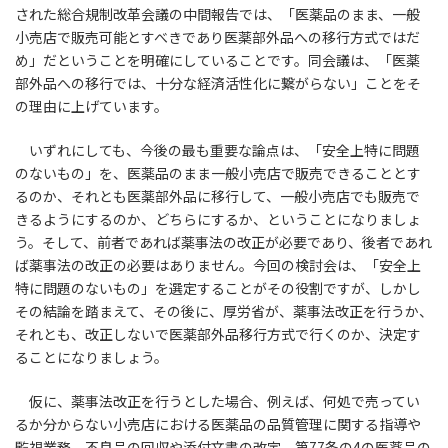
された総合規制改革会議の中間報告では、「医薬品のまま、一般
小売店で販売可能とすべきであり医薬部外品への移行方式ではだ
め」だということを明確にしていることです。同会議は、「医薬
部外品への移行では、十分な経済活性化に繋がらない」ことをそ
の理由に上げています。
いずれにしても、今後の最も重要な論点は、「安全上特に問題
のないもの」を、医薬品のまま一般小売店で販売できることとす
るのか、それとも医薬部外品に移行して、一般小売店でも販売で
きるようにするのか、どちらにするか、ということになりましょ
う。そして、前者であれば薬事法の改正が必要であり、後者であれ
ば薬事法の改正の必要はありません。今回の検討会は、「安全上
特に問題のないもの」を選定することがその役割ですが、しかし
その結論を踏まえて、その後に、厚労省が、薬事法改正を行うか、
それとも、改正しないで医薬部外品移行方式で行くのか、決定す
ることになりましょう。
仮に、薬事法改正を行うとした場合、例えば、何処で売ってい
るか分からない小売店における医薬品の品質管理に関する指導や
監視業務、不良品の回収や添付文書の改定、第77条の4の医薬品の