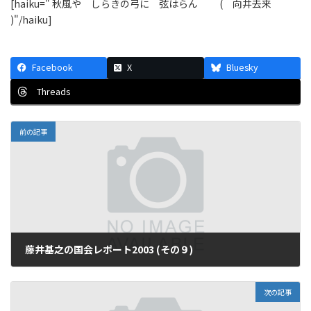
[haiku=" 秋風や しらきの弓に 弦はらん ( 向井去来
)"/haiku]
Facebook
X
Bluesky
Threads
前の記事
藤井基之の国会レポート2003 (その９)
2003年9月10日
次の記事