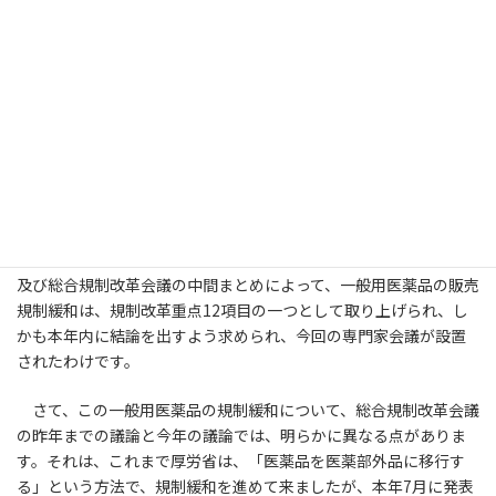
ました。この特別部会で、市販の一般用医薬品の全てについて、重
篤な副作用が報告されていないかなど慎重な検討が行われ、その
結果、「比較的作用が緩和で安全性が高いもの、15薬効群」が医
薬部外品に移行されました。
しかし、その後も平成14年、規制改革の推進に関する第二次答
申において、一般用医薬品の規制緩和を推進すべきとの提案がなさ
れ、これを受けて、厚生労働省は、新たに本年1月から「新指定医
薬部外品検討会」を設置して検討を続けていました。
ところが、今年度になって、前述のように骨太の基本方針2003
及び総合規制改革会議の中間まとめによって、一般用医薬品の販売
規制緩和は、規制改革重点12項目の一つとして取り上げられ、し
かも本年内に結論を出すよう求められ、今回の専門家会議が設置
されたわけです。
さて、この一般用医薬品の規制緩和について、総合規制改革会議
の昨年までの議論と今年の議論では、明らかに異なる点がありま
す。それは、これまで厚労省は、「医薬品を医薬部外品に移行す
る」という方法で、規制緩和を進めて来ましたが、本年7月に発表