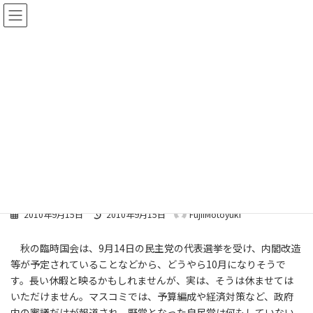
コ
ナ
ン
ビ
テ
ゲ
ン
ー
ツ
シ
へ
ョ
国会活動報告
ス
ン
キ
に
ッ
移
プ
動
トップページ
国会活動報告
最
2010年9月15日
2010年9月15日
FujiiMotoyuki
終
更
秋の臨時国会は、9月14日の民主党の代表選挙を受け、内閣改造
新
日
等が予定されていることなどから、どうやら10月になりそうで
時
す。長い休暇と映るかもしれませんが、実は、そうは休ませては
:
いただけません。マスコミでは、予算編成や経済対策など、政府
内の審議だけが報道され、野党となった自民党は何もしていない