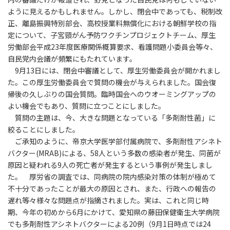
ように見えるかもしれません。しかし、閉会中であっても、税制改
正、離島振興特別部会、高校授業料無償化における朝鮮学校の指
定について、子宮頸がん予防ワクチンプロジェクトチーム、厚生
労働部会平成23年度医療関係概算要求、看護問題小委員会等々、
自民党内会議が頻繁にもたれています。
9月13日には、閉会中審議として、厚生労働委員会が開かれまし
た。この厚生労働委員会で質問の機会が与えられました。国会復
帰後の久しぶりの国会質問。臨時国会へのウオーミングアップの
よい機会でもあり、質問に立つことにしました。
質問の主題は、今、大きな問題となっている「多剤耐性菌」に
絞ることにしました。
ご承知のように、帝京大学医学部付属病院で、多剤耐性アシネト
バクター(MRAB)による、58人という多数の感染者が発生、同菌が
原因と疑われる9人の死亡者が発生するという事例が発生しまし
た。 厚労省の調査では、同病院の院内感染対策の体制が極めて
不十分であったことが最大の原因とされ、また、行政への報告の
遅れ等々様々な問題点が指摘されました。実は、これと同じ時
期、今年の初めから6月にかけて、愛知県の藤田保健衛生大学病院
でも多剤耐性アシネトバクターによる20例（9月1日時点では24