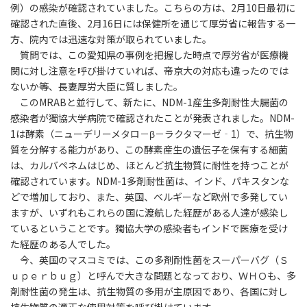
例）の感染が確認されていました。こちらの方は、2月10日最初に
確認された直後、2月16日には保健所を通じて厚労省に報告する一
方、院内では迅速な対策が取られていました。
質問では、この愛知県の事例を把握した時点で厚労省が医療機
関に対し注意を呼び掛けていれば、帝京大の対応も違ったのでは
ないか等、長妻厚労大臣に質しました。
このMRABと並行して、新たに、NDM-1産生多剤耐性大腸菌の
感染者が獨協大学病院で確認されたことが発表されました。NDM-
1は酵素（ニューデリーメタロ－β－ラクタマーゼ‐1）で、抗生物
質を分解する能力があり、この酵素産生の遺伝子を保有する細菌
は、カルバペネムはじめ、ほとんど抗生物質に耐性を持つことが
確認されています。NDM-1多剤耐性菌は、インド、パキスタンな
どで増加しており、また、英国、ベルギーなど欧州で多発してい
ますが、いずれもこれらの国に渡航した経歴がある人達が感染し
ているということです。獨協大学の感染者もインドで医療を受け
た経歴のある人でした。
今、英国のマスコミでは、この多剤耐性菌をスーパーバグ（Ｓ
ｕｐｅｒｂｕｇ）と呼んで大きな問題となっており、ＷＨＯも、多
剤耐性菌の発生は、抗生物質の多用が主原因であり、各国に対し