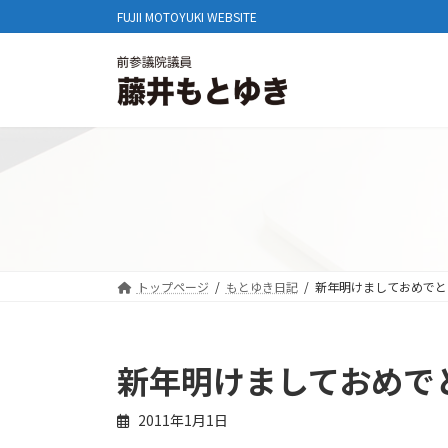
コ
ナ
FUJII MOTOYUKI WEBSITE
ン
ビ
テ
ゲ
ン
ー
ツ
シ
へ
ョ
ス
ン
キ
に
ッ
移
プ
動
トップページ
もとゆき日記
新年明けましておめでと
新年明けましておめで
2011年1月1日