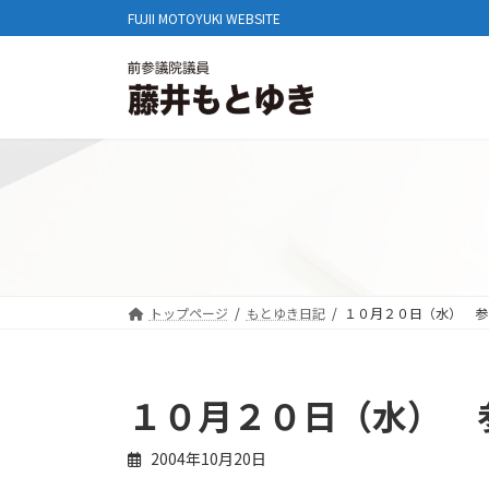
コ
ナ
FUJII MOTOYUKI WEBSITE
ン
ビ
テ
ゲ
ン
ー
ツ
シ
へ
ョ
ス
ン
キ
に
ッ
移
プ
動
トップページ
もとゆき日記
１０月２０日（水） 参
１０月２０日（水） 
2004年10月20日