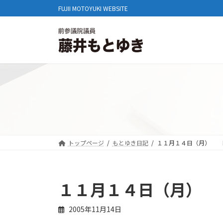
コ
ナ
FUJII MOTOYUKI WEBSITE
ン
ビ
テ
ゲ
ン
ー
ツ
シ
へ
ョ
ス
ン
キ
に
ッ
移
プ
動
トップページ
もとゆき日記
１１月１４日（月） 
１１月１４日（月）
2005年11月14日