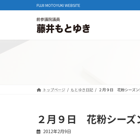
コ
ナ
FUJII MOTOYUKI WEBSITE
ン
ビ
テ
ゲ
ン
ー
ツ
シ
へ
ョ
ス
ン
キ
に
ッ
移
プ
動
トップページ
もとゆき日記
２月９日 花粉シーズン
２月９日 花粉シーズ
2012年2月9日