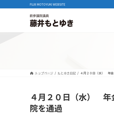
コ
ナ
FUJII MOTOYUKI WEBSITE
ン
ビ
テ
ゲ
ン
ー
ツ
シ
へ
ョ
ス
ン
キ
に
ッ
移
プ
動
トップページ
もとゆき日記
４月２０日（水） 年金
４月２０日（水） 年
院を通過