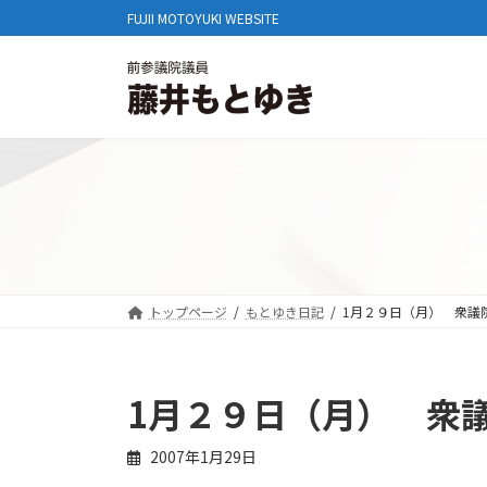
コ
ナ
FUJII MOTOYUKI WEBSITE
ン
ビ
テ
ゲ
ン
ー
ツ
シ
へ
ョ
ス
ン
キ
に
ッ
移
プ
動
トップページ
もとゆき日記
1月２９日（月） 衆議
1月２９日（月） 衆
2007年1月29日