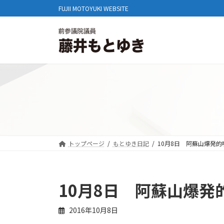
コ
ナ
FUJII MOTOYUKI WEBSITE
ン
ビ
テ
ゲ
ン
ー
ツ
シ
へ
ョ
ス
ン
キ
に
ッ
移
プ
動
トップページ
もとゆき日記
10月8日 阿蘇山爆発的
10月8日 阿蘇山爆発
2016年10月8日