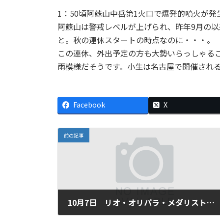
1：50頃阿蘇山中岳第1火口で爆発的噴火が発
阿蘇山は警戒レベルが上げられ、昨年9月の
と。秋の連休スタートの時点なのに・・・。
この連休、外出予定の方も大勢いらっしゃる
雨模様だそうです。小生は名古屋で開催され
Facebook
X
前の記事
10月7日 リオ・オリパラ・メダリストに80万人
2016年10月7日