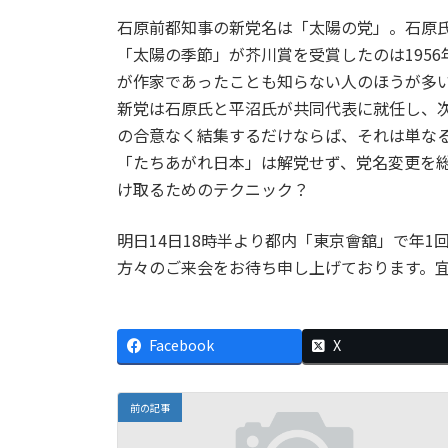
石原前都知事の新党名は「太陽の党」。石原
「太陽の季節」が芥川賞を受賞したのは195
が作家であったことも知らない人のほうが多
新党は石原氏と平沼氏が共同代表に就任し、
の合意なく結集するだけならば、それは単な
「たちあがれ日本」は解党せず、党名変更を
け取るためのテクニック？
明日14日18時半より都内「東京會舘」で年
方々のご来会をお待ち申し上げております。
Facebook
X
前の記事