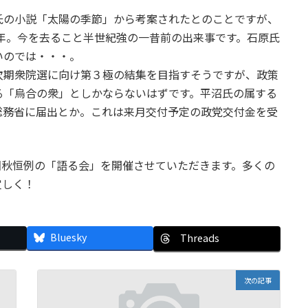
氏の小説「太陽の季節」から考案されたとのことですが、
6年。今を去ること半世紀強の一昔前の出来事です。石原氏
いのでは・・・。
次期衆院選に向け第３極の結集を目指すそうですが、政策
る「烏合の衆」としかならないはずです。平沼氏の属する
総務省に届出とか。これは来月交付予定の政党交付金を受
1回秋恒例の「語る会」を開催させていただきます。多くの
宜しく！
Bluesky
Threads
次の記事