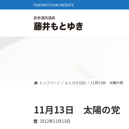
コ
ナ
FUJII MOTOYUKI WEBSITE
ン
ビ
テ
ゲ
ン
ー
ツ
シ
へ
ョ
ス
ン
キ
に
ッ
移
プ
動
トップページ
もとゆき日記
11月13日 太陽の党
11月13日 太陽の党
2012年11月13日