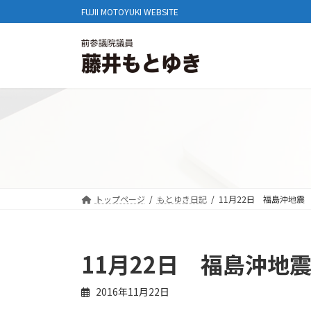
コ
ナ
FUJII MOTOYUKI WEBSITE
ン
ビ
テ
ゲ
ン
ー
ツ
シ
へ
ョ
ス
ン
キ
に
ッ
移
プ
動
トップページ
もとゆき日記
11月22日 福島沖地震
11月22日 福島沖地
2016年11月22日