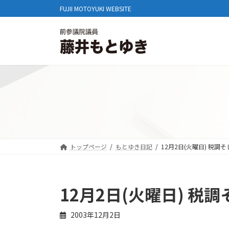
コ
ナ
FUJII MOTOYUKI WEBSITE
ン
ビ
テ
ゲ
ン
ー
ツ
シ
へ
ョ
ス
ン
キ
に
ッ
移
プ
動
トップページ
もとゆき日記
12月2日(火曜日) 税
12月2日(火曜日) 税
2003年12月2日