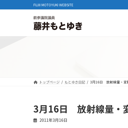
コ
ナ
FUJII MOTOYUKI WEBSITE
ン
ビ
テ
ゲ
ン
ー
ツ
シ
へ
ョ
ス
ン
キ
に
ッ
移
プ
動
トップページ
もとゆき日記
3月16日 放射線量・変
3月16日 放射線量・
2011年3月16日