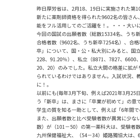
昨日厚労省は、2月18、19日に実施された第
新たに薬剤師資格を得られた9602名の皆さ
能をフル活用してのご活躍を！。・・・大い
今回の国試の出願者数（総数15334名、うち新卒
合格者数（9602名、うち新卒7254名）、合格
卒」について、国・公・私大別にみると、国立（474
228、91.20％）、私立（8871、7827、66
20、20）のみでした。私立大間の格差に拡
られているわけではありません。入試状況、
に！。
以前にも(毎年3月下旬、例えば2021年3月
う「新卒」は、まさに「卒業が初めて」の意
学生の質を知る一助として、例えば「6年間
また、出願者数と比べ受験者数が異常に少な
数）が（101－50）の第一薬科大は、受験者数
九州保健福祉大、（54－34）姫路獨協大は