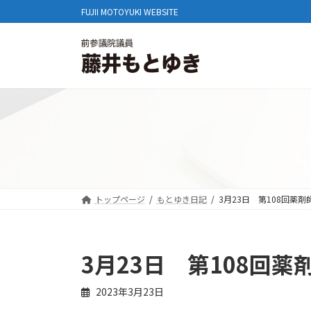
コ
ナ
FUJII MOTOYUKI WEBSITE
ン
ビ
テ
ゲ
ン
ー
ツ
シ
へ
ョ
ス
ン
キ
に
ッ
移
プ
動
トップページ
もとゆき日記
3月23日 第108回薬
3月23日 第108回
2023年3月23日