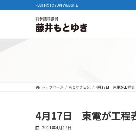
コ
ナ
FUJII MOTOYUKI WEBSITE
ン
ビ
テ
ゲ
ン
ー
ツ
シ
へ
ョ
ス
ン
キ
に
ッ
移
プ
動
トップページ
もとゆき日記
4月17日 東電が工程表
4月17日 東電が工程
2011年4月17日