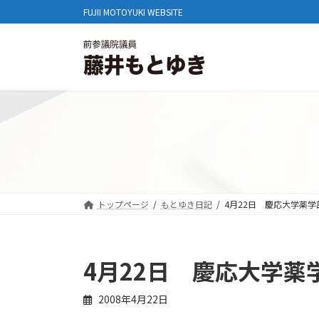
コ
ナ
FUJII MOTOYUKI WEBSITE
ン
ビ
テ
ゲ
ン
ー
ツ
シ
へ
ョ
ス
ン
キ
に
ッ
移
プ
動
トップページ
もとゆき日記
4月22日 慶応大学薬学
4月22日 慶応大学薬
2008年4月22日