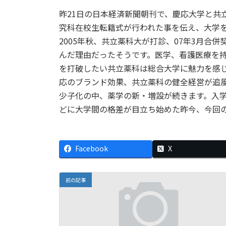
昨21日の日本経済新聞朝刊で、慶応大学と共
究科在校生転籍式が行われた事を伝え、大学
2005年秋、共立薬科大が打診、07年3月合
んだ理由だったそうです。医学、看護医療を
を打破したい共立薬科は総合大学に魅力を感
応のブランド効果、共立薬科の健全経営が追
少子化の中、薬学の新・増設が続きます。入
どに大学間の格差が目立ち始めた昨今、今回
Facebook
X
前の記事