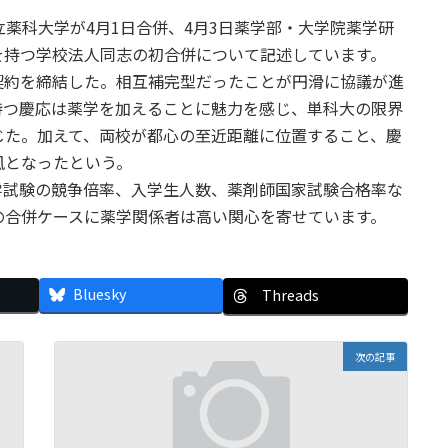
立薬科大学が4月1日合併、4月3日薬学部・大学院薬学研
を持つ学校法人同志の初合併について記述しています。
併契約を締結した。相互補完型だったことが円滑に協議が進
持つ慶応は薬学を加えることに魅力を感じ、単科大の限界
じた。加えて、両校が都心の至近距離に位置すること、慶
風となったという。
学試験の競争倍率、入学生人数、薬剤師国家試験合格率な
の合併ケースに薬学関係者は高い関心を寄せています。
Bluesky
Threads
次の記事