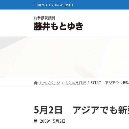
コ
ナ
FUJII MOTOYUKI WEBSITE
ン
ビ
テ
ゲ
ン
ー
ツ
シ
へ
ョ
ス
ン
キ
に
ッ
移
プ
動
トップページ
もとゆき日記
5月2日 アジアでも新
5月2日 アジアでも
2009年5月2日