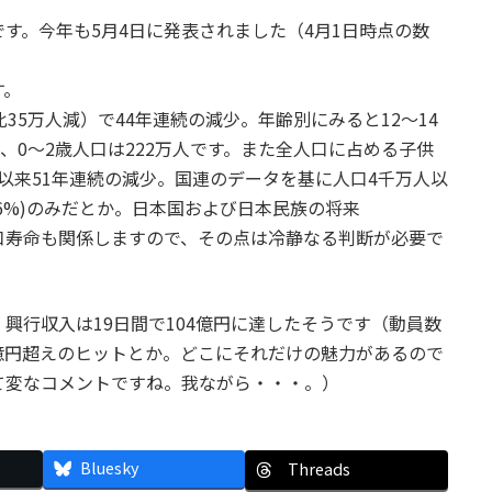
す。今年も5月4日に発表されました（4月1日時点の数
す。
35万人減）で44年連続の減少。年齢別にみると12～14
、0～2歳人口は222万人です。また全人口に占める子供
75年以来51年連続の減少。国連のデータを基に人口4千万人以
6%)のみだとか。日本国および日本民族の将来
口寿命も関係しますので、その点は冷静なる判断が必要で
興行収入は19日間で104億円に達したそうです（動員数
0億円超えのヒットとか。どこにそれだけの魅力があるので
て変なコメントですね。我ながら・・・。）
Bluesky
Threads