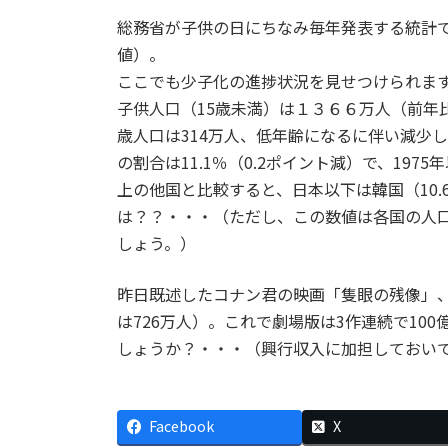
総務省が子供の日にちなみ毎年発表する統計で
値）。
ここでも少子化の進捗状況を見せつけられま
子供人口（15歳未満）は１３６６万人（前年比
歳人口は314万人、低年齢になるに伴い減少し
の割合は11.1％（0.2ポイント減）で、19
上の他国と比較すると、日本以下は韓国（10.
は？？・・・（ただし、この数値は各国の人
しょう。）
昨日既述したコナン君の映画「隻眼の残像」、
は726万人）。これで劇場版は3作連続で10
しょうか？・・・（興行収入に加担しておい
Facebook
X