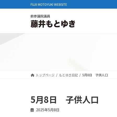
コ
ナ
FUJII MOTOYUKI WEBSITE
ン
ビ
テ
ゲ
ン
ー
ツ
シ
へ
ョ
ス
ン
キ
に
ッ
移
プ
動
トップページ
もとゆき日記
5月8日 子供人口
5月8日 子供人口
2025年5月8日