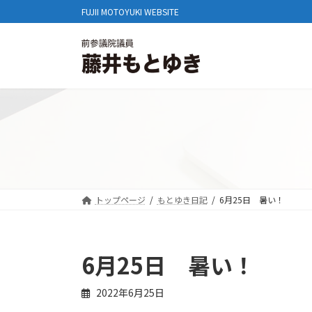
コ
ナ
FUJII MOTOYUKI WEBSITE
ン
ビ
テ
ゲ
ン
ー
ツ
シ
へ
ョ
ス
ン
キ
に
ッ
移
プ
動
トップページ
もとゆき日記
6月25日 暑い！
6月25日 暑い！
2022年6月25日