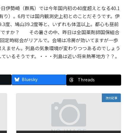
伊勢崎（群馬）では今年国内初の40度超えとなる40.1
の報道有り）。6月では国内観測史上初とのことだそうです。伊
39.3度、鳩山39.2度等と、いずれも体温以上。都心も昼前
まだですか？ その暑さの中、昨日は全国薬剤師国保組合
0回定時総会がリアルで。会場は冷房が効いてますが一歩
思えません。列島の気象環境が変わりつつあるのでしょう
しているそうです。・・・列島は近い将来熱帯地方？？。
Bluesky
Threads
次の記事