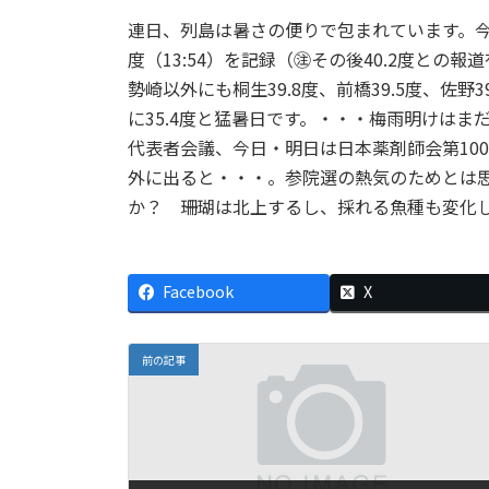
連日、列島は暑さの便りで包まれています。今日
度（13:54）を記録（㊟その後40.2度と
勢崎以外にも桐生39.8度、前橋39.5度、佐野
に35.4度と猛暑日です。・・・梅雨明けは
代表者会議、今日・明日は日本薬剤師会第10
外に出ると・・・。参院選の熱気のためとは
か？ 珊瑚は北上するし、採れる魚種も変化
Facebook
X
前の記事