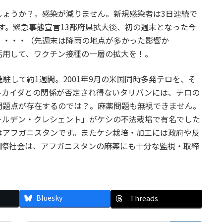
しょうか？。感染が減りません。新規感染者は3日連続で
ます。緊急事態宣言13都府県拡大後、初の週末となった今
。・・・（先週末は降雨の地点が多かった影響か
活用して、ワクチン接種の一層の拡大を！。
駐して約1週間。2001年9月の米国同時多発テロを、そ
ルカイダとの関係が否定され得ないタリバンには、テロの
問題点が存在するのでは？。麻薬問題も無視できません。
ールデン・クレシェント」がケシの不法栽培で有名でした
はアフガニスタンです。またケシ栽培・加工には政府や反
国際社会は、アフガニスタンの麻薬にも十分な監視・取締
Bluesky
Threads