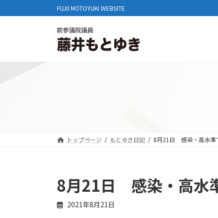
コ
ナ
FUJII MOTOYUKI WEBSITE
ン
ビ
テ
ゲ
ン
ー
ツ
シ
へ
ョ
ス
ン
キ
に
ッ
移
プ
動
トップページ
もとゆき日記
8月21日 感染・高水準
8月21日 感染・高水
2021年8月21日