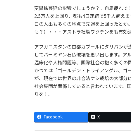
変異株蔓延の影響でしょうか？。自粛疲れで
2.5万人を上回り、都も4日連続で5千人超え
日の人出も多くの地点で先週を上回ったとか
も？）・・・アストラ社製ワクチンをも有効
アフガニスタンの首都カブールにタリバンが進
してバーミヤン石仏破壊を思い出します。ア
温床化や人権問題等、国際社会の抱く多くの
かつては「ゴールデン・トライアングル、ゴ
が、現在では世界の非合法ケシ栽培の大部分
社会集団が関係していると言われています。
りを！。
Facebook
X