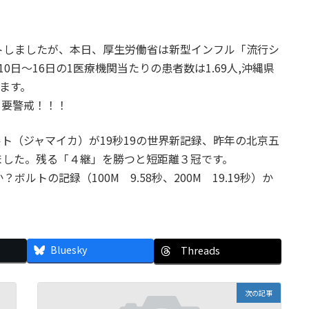
トしましたが、本日、厚生労働省は新型インフル「流行シ
日～16日の1医療機関当たりの患者数は1.69人,沖縄県
います。
。要警戒！！！
ト（ジャマイカ）が19秒19の世界新記録、昨年の北京五
しました。残る「４継」を勝つと短距離３冠です。
トの記録（100M 9.58秒、200M 19.19秒）か
Bluesky
Threads
次の記事