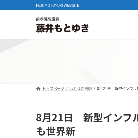
コ
ナ
FUJII MOTOYUKI WEBSITE
ン
ビ
テ
ゲ
ン
ー
ツ
シ
へ
ョ
ス
ン
キ
に
ッ
移
プ
動
トップページ
もとゆき日記
8月21日 新型インフ
8月21日 新型イン
も世界新