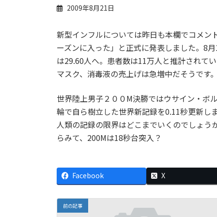
2009年8月21日
新型インフルについては昨日も本欄でコメン
ーズンに入った」と正式に発表しました。8月10
は29.60人へ。患者数は11万人と推計されて
マスク、消毒液の売上げは急増中だそうです
世界陸上男子２００M決勝ではウサイン・ボル
輪で自ら樹立した世界新記録を0.11秒更新
人類の記録の限界はどこまでいくのでしょうか？ボル
らみて、200Mは18秒台突入？
Facebook
X
前の記事