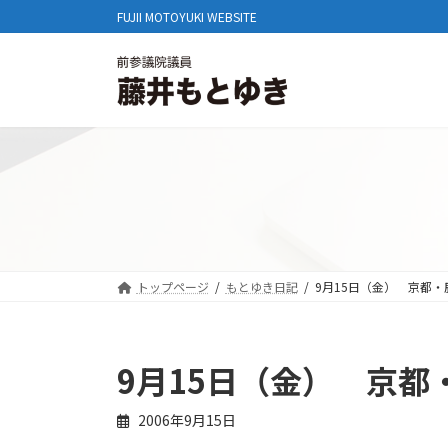
コ
ナ
FUJII MOTOYUKI WEBSITE
ン
ビ
テ
ゲ
ン
ー
ツ
シ
へ
ョ
ス
ン
キ
に
ッ
移
プ
動
トップページ
もとゆき日記
9月15日（金） 京都・
9月15日（金） 京都
2006年9月15日