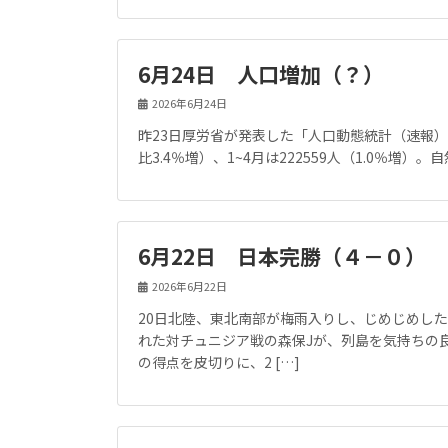
6月24日 人口増加（？）
2026年6月24日
昨23日厚労省が発表した「人口動態統計（速報）
比3.4％増）、1~4月は222559人（1.0％増）。自
6月22日 日本完勝（４－０）
2026年6月22日
20日北陸、東北南部が梅雨入りし、じめじめし
れた対チュニジア戦の森保Jが、列島を気持ちの
の得点を皮切りに、2 […]