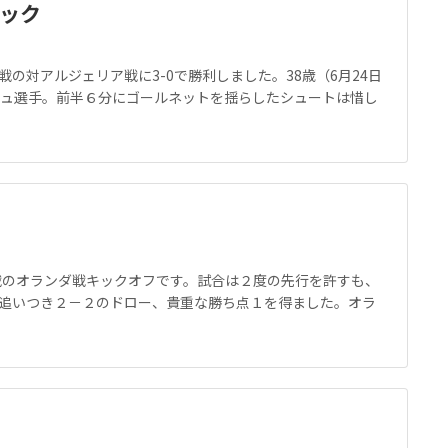
リック
の対アルジェリア戦に3-0で勝利しました。38歳（6月24日
ッシュ選手。前半６分にゴールネットを揺らしたシュートは惜し
初戦のオランダ戦キックオフです。試合は２度の先行を許すも、
追いつき２－２のドロー、貴重な勝ち点１を得ました。オラ