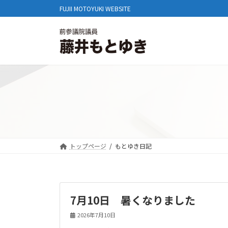
コ
ナ
FUJII MOTOYUKI WEBSITE
ン
ビ
テ
ゲ
ン
ー
ツ
シ
へ
ョ
ス
ン
キ
に
ッ
移
プ
動
トップページ
もとゆき日記
7月10日 暑くなりました
2026年7月10日