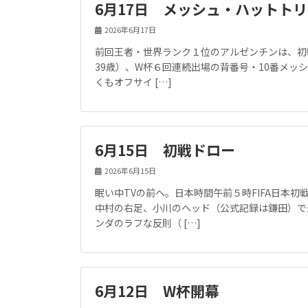
6月17日 メッシュ・ハットト
2026年6月17日
前回王者・世界ランク１位のアルゼンチンは、初戦
39歳）、W杯６回連続出場の背番号・10番メ
くもオフサイ […]
6月15日 初戦ドロー
2026年6月15日
眠い中TVの前へ。日本時間午前５時FIFA日本
中村の右足、小川のヘッド（公式記録は鎌田）で
ンダのラフな反則（ […]
6月12日 W杯開幕