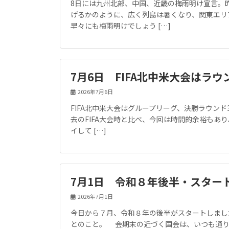
8日には九州北部、中国、近畿の梅雨明け宣言。
げるかのように、広く列島は暑くなり、関東エリ
早々にも梅雨明けでしょう […]
7月6日 FIFA北中米大会はラウ
2026年7月6日
FIFA北中米大会はグループリーグ、決勝ラウンド
去のFIFA大会時と比べ、今回は時間的余裕もあ
イして […]
7月1日 令和８年後半・スター
2026年7月1日
今日から７月、令和８年の後半がスタートしまし
とのこと。 会期末の近づく国会は、いつも通