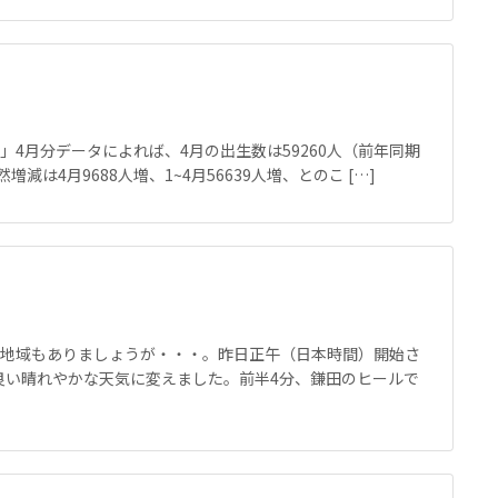
」4月分データによれば、4月の出生数は59260人（前年同期
然増減は4月9688人増、1~4月56639人増、とのこ […]
た地域もありましょうが・・・。昨日正午（日本時間）開始さ
良い晴れやかな天気に変えました。前半4分、鎌田のヒールで