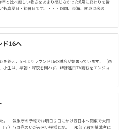
昨年と比べ厳しい暑さをあまり感じなかった6月に終わりを告
アも真夏日・猛暑日です。・・・四国、東海、関東は来週
ンド16へ
32を終え、5日よりラウンド16の試合が始まっています。 （過
り、小生は、早朝・深夜を問わず、ほぼ連日TV観戦をエンジョ
ト
た。 気象庁の予報では明日２日にかけ西日本～関東で大雨
り（？）与野党のいがみ合い模様とか。 服部７段を挑戦者に