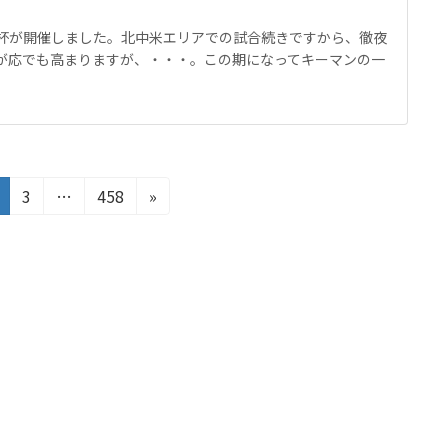
W杯が開催しました。北中米エリアでの試合続きですから、徹夜
否が応でも高まりますが、・・・。この期になってキーマンの一
固
固
固
3
…
458
»
定
定
定
ペ
ペ
ペ
ー
ー
ー
ジ
ジ
ジ