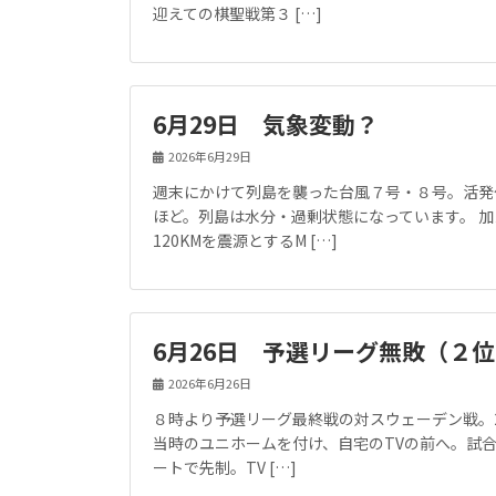
迎えての棋聖戦第３ […]
6月29日 気象変動？
2026年6月29日
週末にかけて列島を襲った台風７号・８号。活発
ほど。列島は水分・過剰状態になっています。 加
120KMを震源とするM […]
6月26日 予選リーグ無敗（２
2026年6月26日
８時より予選リーグ最終戦の対スウェーデン戦。2
当時のユニホームを付け、自宅のTVの前へ。試
ートで先制。TV […]