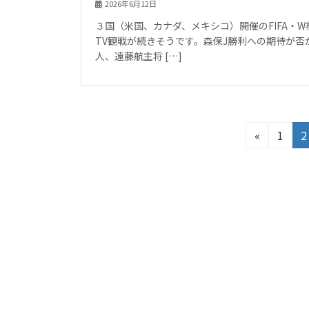
2026年6月12日
３国（米国、カナダ、メキシコ）開催のFIFA・
TV観戦が続きそうです。森保J勝利への期待が
人、遠藤航主将 […]
投
固
«
1
2
定
稿
ペ
の
ー
ジ
ペ
ー
ジ
送