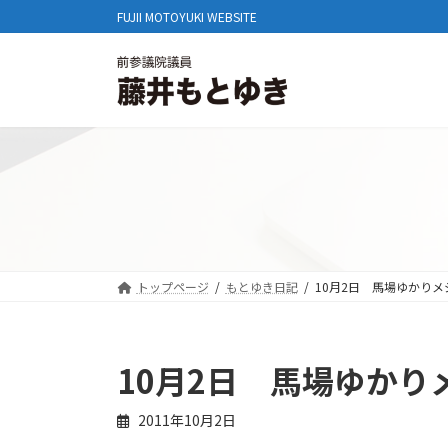
コ
ナ
FUJII MOTOYUKI WEBSITE
ン
ビ
テ
ゲ
ン
ー
ツ
シ
へ
ョ
ス
ン
キ
に
ッ
移
プ
動
トップページ
もとゆき日記
10月2日 馬場ゆかりメ
10月2日 馬場ゆかり
2011年10月2日